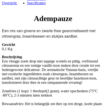
Overzicht
Specificaties
Adempauze
Een mix van groene en zwarte thee gearomatiseerd met
citroengras, braambessen en stukjes aardbei.
Gewicht
0,1 Kg
Beschrijving
Een vleugje zoete drop met sappige wortels en pittig, verfrissend
citrusaroma en een romige vanille-toon maken deze creatie tot een
buitengewone delicatesse. De aromatische Yunnan-basis, verrijkt
met exotische ingrediënten zoals citroengras, braambessen en
aardbei, met zijn citrusacthtige geur en heerlijke hazelnoot-toon,
transformeert deze thee in een ontspannende ervaring!
Zetadvies (1 kop): 1 theelepel(2 gram), water opschenken (75°C
-80°C), 2-3 minuten laten trekken
Bewaaradvies: Het is belangrijk om thee op een droge, koele plaats